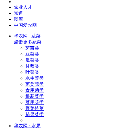
农业人才
知道
图库
中国爱农网
华农网 · 蔬菜
点击更多
蔬菜
芽苗类
豆菜类
瓜菜类
甘蓝类
叶菜类
水生菜类
葱姜蒜类
食用菌类
根基菜类
菜用花类
野菜特菜
茄果菜类
华农网 · 水果