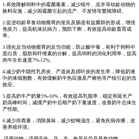
1.有效降解饲料中的霉菌毒素，减少犊牛、羔羊等幼龄动物的
换料应激，减少因霉菌引起的流产、不发情等繁殖障碍。
2.促进幼龄草食动物瘤胃的发良及肠道有益菌群的形成，增强
免疫力，提高机体抗病力，预防下痢，有效提高幼龄畜育成
率。
3.强化反刍动物瘤胃的反刍功能，防止酸中毒，有利于饲料中
蛋白质，脂肪和纤维素的分解，提高饲料的消化利用率，提高
肉牛生长速度7%-12%。
4.减少奶牛隐性乳房炎、产道炎及蹄叶炎的发生率，降低奶液
中的体细胞数，有效缓解奶牛热应激及产褥热等产犊引起的负
效应。
5.提高奶牛产奶量5%-10%，有效提高乳脂率，稳定和延长产
奶高峰时间，减缓产奶中后期产奶下量速度，改善奶牛总体生
产性能。
6.减少排粪量，消除臭味，减少蚊蝇滋生，避免疾病传播，改
善养殖环境。
适用动物：适用于牛、马、羊、兔等反刍及草食动物。