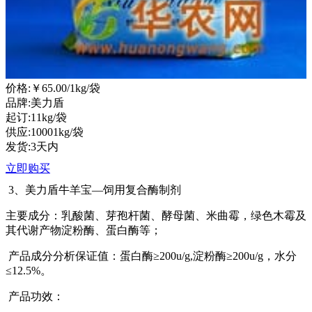
价格:
￥65.00
/1kg/袋
品牌:美力盾
起订:11kg/袋
供应:10001kg/袋
发货:3天内
立即购买
3、美力盾牛羊宝—饲用复合酶制剂
主要成分：乳酸菌、芽孢杆菌、酵母菌、米曲霉，绿色木霉及
其代谢产物淀粉酶、蛋白酶等；
产品成分分析保证值：蛋白酶≥200u/g,淀粉酶≥200u/g，水分
≤12.5%。
产品功效：