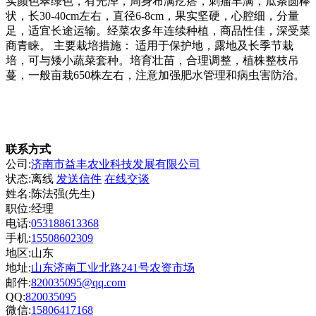
实颜色翠绿色，有光泽，周身布满疙瘩，刺瘤丰满，瓜条圆棒
状，长30-40cm左右，直径6-8cm，果实坚硬，心腔细，分量
足，适宜长途运输。经菜农多年连续种植，商品性佳，深受菜
商青睐。 主要栽培措施： 适用于保护地，露地及长季节栽
培，可与矮小蔬菜套种。培育壮苗，合理调整，植株整枝吊
蔓，一般亩栽650株左右，注意加强肥水管理和病虫害防治。
联系方式
公司:
济南市益丰农业科技发展有限公司
状态:
离线
发送信件
在线交谈
姓名:陈法强(先生)
职位:经理
电话:
053188613368
手机:
15508602309
地区:山东
地址:
山东济南工业北路241号农资市场
邮件:
820035095@qq.com
QQ:
820035095
微信:
15806417168