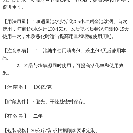
力。促进水产动物对营养物质的消化吸收，提高饲料消化率，
促进生长。
【用法用量】：加适量池水少活化
小时后全池泼洒。首次
3-5
使用，每亩
米水深用
。以后视水质状况每隔
天
1
100-150g
10-15
使用一次，水质恶化时适当提高用量和缩短使用周期。
【注意事项】：
、池塘中使用消毒剂、杀虫剂
3
天后使用本
1
品
.
、本品与增氧源同时使用，可提高活化率和使用效
2
果。
【活
菌
数】：
亿
100
/克
【贮藏条件】：避光、干燥处密封保存。
【有
效
期】：二年
【包装规格】
袋
或根据顾客要求定制。
30公斤/