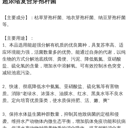
超浓缩复合芽孢杆菌
【主要成分】：枯草芽孢杆菌、地衣芽孢杆菌、纳豆芽孢杆菌
等。
【主要用途】：
、本品选用能超强分解有机质的优良菌种，具复苏率高、适
1
应环境能力强，活菌数量多的优势。能通过自身的代谢，以纯
生物的方式分解池底残饵、粪便、污泥、降低氨氮、亚硝酸
盐、硫化氢的含量，增加水中溶解氧。可有效控制水色突变，
减轻池底污染。
、快速、彻底降低水中氨氮、亚硝酸盐、硫化氢等有害物
2
质。消除“老绿水、浓藻水、油膜水、红水、黑臭水等不良水
质。定向培育优质藻类，使水质保持肥、活、嫩、爽”
、保持水体益生菌种群数量，抑制其他致病菌的定植和侵
3
袭。维持水产动物体内微生态平衡，增加肌体免疫功能和抗病