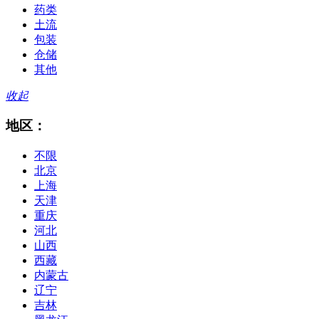
药类
土流
包装
仓储
其他
收起
地区：
不限
北京
上海
天津
重庆
河北
山西
西藏
内蒙古
辽宁
吉林