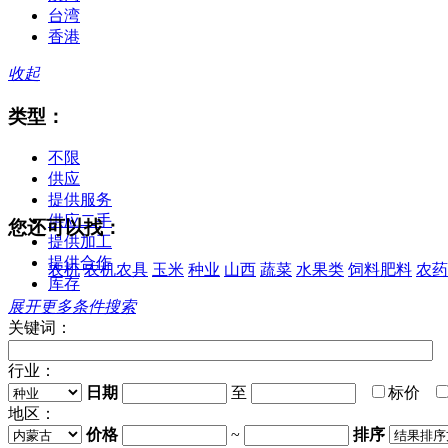
台湾
香港
收起
类型：
不限
供应
提供服务
供应二手
您还可以找：
提供加工
提供合作
农机
农机农具
玉米
种业
山西
蔬菜
水果类
饲料肥料
农药
库存
展开更多条件搜索
关键词：
行业：
日期
至
标价
地区：
价格
~
排序