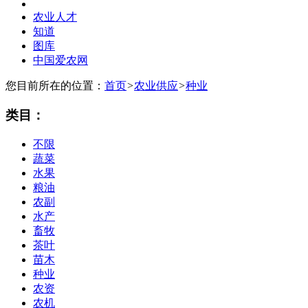
农业人才
知道
图库
中国爱农网
您目前所在的位置：
首页
>
农业供应
>
种业
类目：
不限
蔬菜
水果
粮油
农副
水产
畜牧
茶叶
苗木
种业
农资
农机