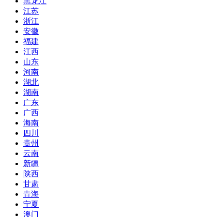
黑龙江
江苏
浙江
安徽
福建
江西
山东
河南
湖北
湖南
广东
广西
海南
四川
贵州
云南
新疆
陕西
甘肃
青海
宁夏
澳门