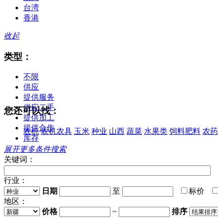
台湾
香港
收起
类型：
不限
供应
提供服务
供应二手
您还可以找：
提供加工
提供合作
农机
农机农具
玉米
种业
山西
蔬菜
水果类
饲料肥料
农药
库存
展开更多条件搜索
关键词：
行业：
日期
至
标价
地区：
价格
~
排序