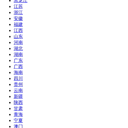
黑龙江
江苏
浙江
安徽
福建
江西
山东
河南
湖北
湖南
广东
广西
海南
四川
贵州
云南
新疆
陕西
甘肃
青海
宁夏
澳门