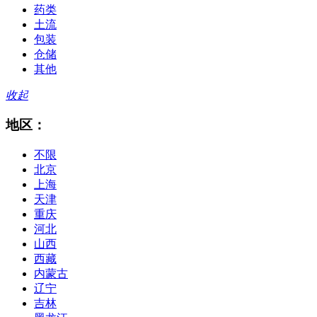
药类
土流
包装
仓储
其他
收起
地区：
不限
北京
上海
天津
重庆
河北
山西
西藏
内蒙古
辽宁
吉林