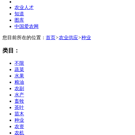
农业人才
知道
图库
中国爱农网
您目前所在的位置：
首页
>
农业供应
>
种业
类目：
不限
蔬菜
水果
粮油
农副
水产
畜牧
茶叶
苗木
种业
农资
农机