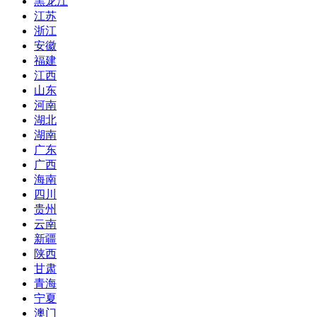
黑龙江
江苏
浙江
安徽
福建
江西
山东
河南
湖北
湖南
广东
广西
海南
四川
贵州
云南
新疆
陕西
甘肃
青海
宁夏
澳门