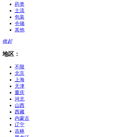
药类
土流
包装
仓储
其他
收起
地区：
不限
北京
上海
天津
重庆
河北
山西
西藏
内蒙古
辽宁
吉林