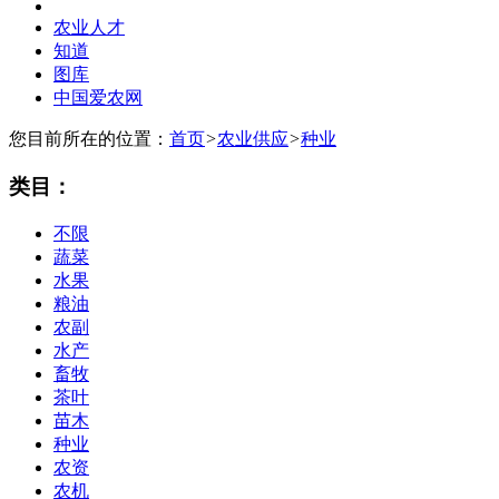
农业人才
知道
图库
中国爱农网
您目前所在的位置：
首页
>
农业供应
>
种业
类目：
不限
蔬菜
水果
粮油
农副
水产
畜牧
茶叶
苗木
种业
农资
农机