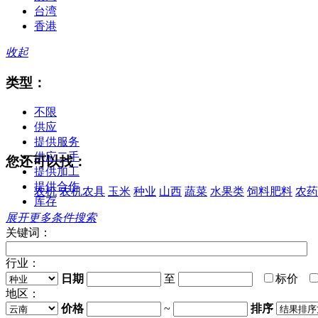
台湾
香港
收起
类型：
不限
供应
提供服务
供应二手
您还可以找：
提供加工
提供合作
农机
农机农具
玉米
种业
山西
蔬菜
水果类
饲料肥料
农药
库存
展开更多条件搜索
关键词：
行业：
日期
至
标价
地区：
价格
~
排序