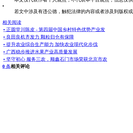
•
若文中涉及有违公德，触犯法律的内容或者涉及到版权或其他问题，
相关阅读
• 正圆堂川陈皮 - 第四届中国乡村特色优势产业发
• 良田良机齐发力 颗粒归仓有保障
• 提升农业综合生产能力 加快农业现代化步伐
• 广西稳步推进水果产业高质量发展
• 坚守初心 服务三农，顺鑫石门市场荣获北京市农
0
条
相关评论