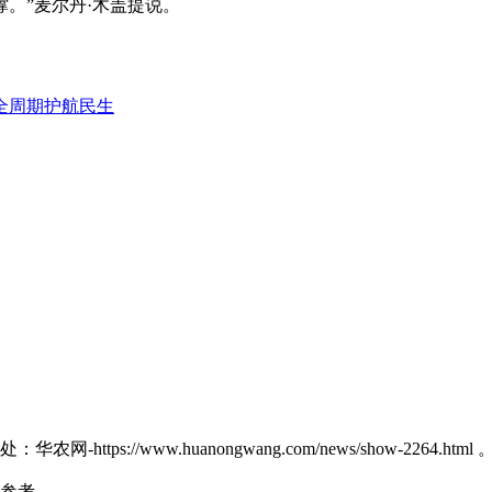
。”麦尔丹·木盖提说。
全周期护航民生
//www.huanongwang.com/news/show-2264.html 
参考。