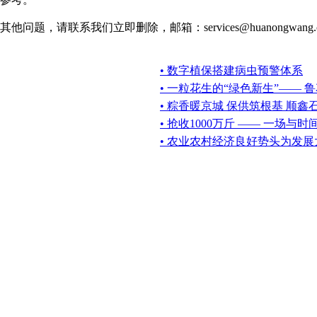
请联系我们立即删除，邮箱：services@huanongwang.
• 数字植保搭建病虫预警体系
• 一粒花生的“绿色新生”—— 
• 粽香暖京城 保供筑根基 顺
• 抢收1000万斤 —— 一场与
• 农业农村经济良好势头为发