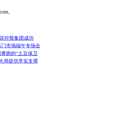
com。
鲁花控股集团成功
鑫石门市场端午专场全
时间赛跑的“土豆保卫
展大局提供坚实支撑