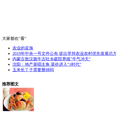
大家都在
"看"
农业的蓝海
2019年中央一号文件公布 提出坚持农业农村优先发展总
内蒙古敖汉旗牛古吐乡庭院养殖”牛气冲天”
沈阳：地产菜唱主角 菜价进入“1时代”
玉米长丫子需要掰掉吗
推荐图文