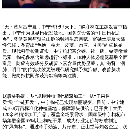
“天下黄河富宁夏，中宁枸杞甲天下。”赵彦林在主题发言中指
出，中宁作为世界枸杞发源地、国务院命名的“中国枸杞之
乡”，凭借黄河与贺兰山脉的独特生态禀赋、富硒土壤及大陆
性气候，孕育出“色艳、粒大、皮薄、肉厚、甘美”的卓越品
质。现代科学检测证实，中宁枸杞富含铁、锌、硒、锗等微量
元素，枸杞多糖含量远超行业标准，18种人体必需氨基酸全面
富足，防癌有效成分及胡萝卜素含量优势显著，其“滋肾、润
肺、明目”的传统功效更被现代研究赋予抗抑郁、改善脑功
能、靶向抵抗阿尔茨海默病等新注脚。
赵彦林强调，从“规模种植”到“精深加工”，从“干果售
卖”到“全链开发”，中宁枸杞已实现华丽蜕变。目前，中宁建
成10.8万亩标准化种植基地，保障源头供给；已开发十大类
120余种精深加工产品，覆盖全场景需求；国家级中宁枸杞市
场集散全国65%以上枸杞干果，成为行业定价与标准制定
的“风向标”。通过牵手劲酒、片仔癀、正山堂等知名企业，联