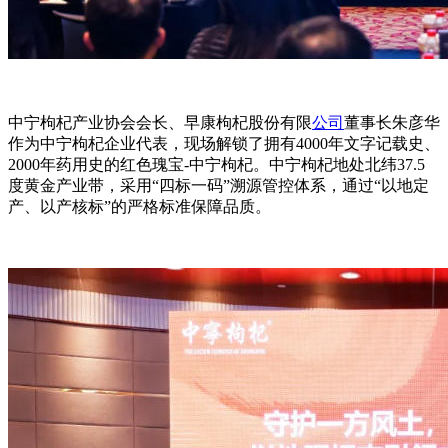
中宁枸杞产业协会会长、早康枸杞股份有限
公司
董事长朱彦华
作为中宁枸杞企业代表，现场解锁了拥有4000年文字记载史、
2000年药用史的红色瑰宝-中宁枸杞。中宁枸杞地处北纬37.5
度黄金产业带，采用“四标一码”溯源管控体系，通过“以地定
产、以产核标”的严格标准保障品质。