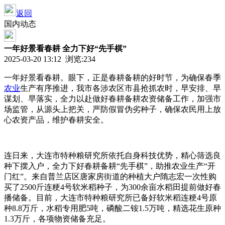
返回
国内动态
一年好景看春耕 全力下好“先手棋”
2025-03-20 13:12 浏览:
234
一年好景看春耕。眼下，正是春耕备耕的好时节，为确保春季
农业
生产有序推进，我市各涉农区市县抢抓农时，早安排、早
谋划、早落实，全力以赴做好春耕备耕农资储备工作，加强市
场监管，从源头上把关，严防假冒伪劣种子，确保农民用上放
心农资产品，维护春耕安全。
连日来，大连市特种粮研究所依托自身科技优势，精心筛选良
种下摆入户，全力下好春耕备耕“先手棋”，助推农业生产“开
门红”。来自普兰店区唐家房街道的种植大户隋志宏一次性购
买了2500斤连粳4号软米稻种子，为300余亩水稻田提前做好春
播储备。目前，大连市特种粮研究所已备好软米稻连粳4号原
种8.8万斤，水稻专用肥5吨，磷酸二铵1.5万吨，精选花生原种
1.3万斤，各项物资储备充足。