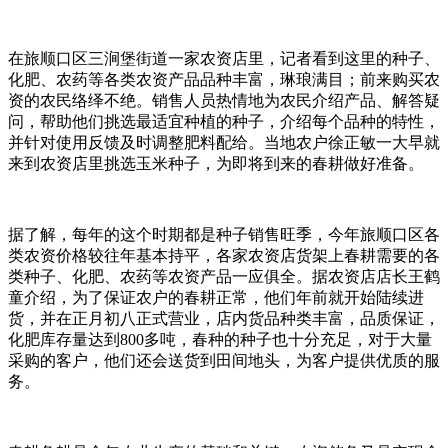
在旅顺口区三涧堡街道一家农资店里，记者看到这里的种子、
化肥、农药等各类农资产品品种丰富，琳琅满目；前来购买农
资的农民络绎不绝。销售人员热情地为农民介绍产品、解答疑
问，帮助他们挑选最适宜种植的种子，介绍每个品种的特性，
并针对使用反馈及时调整肥料配给。当地农户徐正敏一大早就
来到农资店里挑选玉米种子，为即将到来的春耕做好准备。
据了解，每年的这个时期都是种子销售旺季，今年旅顺口区各
类农资价格较往年基本持平，各家农资店货架上春耕需要的各
类种子、化肥、农药等农资产品一应俱全。据农资店店长王鹤
童介绍，为了保证农户的春耕正常，他们年前就开始陆续进
货，并在正月初八正式营业，店内货品种类丰富，品质保证，
化肥库存量达到800多吨，春种的种子也十分充足，对于大量
采购的客户，他们还会送货到田间地头，为客户提供优质的服
务。