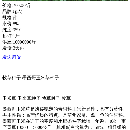
价格:
￥0.00
/斤
品牌:瑞农
规格:件
水份:8%
纯度:95%
起订:1斤
供应:10000000斤
发货:3天内
发送询价
牧草种子 墨西哥玉米草种子
玉米草,玉米草种子,牧草种子,牧草
墨西哥玉米草是遗传稳定的青饲料玉米新品种，具有分蘖性、
再生性强；高产优质的特点。是草食家畜、禽、鱼的佳饲料。
墨西哥玉米在适宜的密度和水肥条件下栽培。年割7--8次，亩
产青草10000--15000公斤，其粗蛋白含量为13.68%、粗纤维的