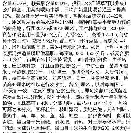
含量22.73%、赖氨酸含量0.42%。投料22公斤鲜草可以养成1
公斤鲜鱼。用其饲喂奶牛群，日均产奶量比喂普通玉米提高
10%。墨西哥玉米一般实行春播，掌握地温稳定在18--22度
时，用20度左右的温水浸种24小时，播种前需要平整地力较好
的耕作地，行距30×35或40×30厘米，亩生株群6000--8000株，
育苗移栽亩用种量为0.7公斤、点播1公斤、条播:1.2--1.5斤(省
种子费工时)。散播2.5公斤(省工时)。开行点播，每株穴2--3
粒，播种后施撒基肥，盖3--4厘米的碎土。如是。播种时可用
厩肥混拦适量磷肥做基肥，每亩施1000--1500公斤，或复合肥
7--10公斤，苗期在5叶前长势缓慢，5叶后开始分蘖，生长转
旺，应定期补缺，并且亩施氮肥5公斤，中耕促苗，苗高30厘
米，母施氮肥6公斤，中耕培土，促进分蘖快长，以后每次割
后，待再生苗高5厘米，即应追肥、盖土，注意旱灌涝排。待
苗高40厘米时可以进行次收割、留茬5厘米，以后每间隔12-
-16天割一次，注意不要割它的生长点，即每次割时比原留茬
点要高出1--1.5厘米，以利于再生。墨西哥玉米系一年生草本
植物，其株高可3--4米，分蘖力强，每丛40--60个分支，有的
可高达90分支。茎杆粗壮，枝叶繁茂，质地松脆，具有甜味，
是奶牛、马、羊、兔、鱼、猪、蝗虫……的好青饲料，也可以
青贮。墨西哥玉米耐碱、耐水肥、耐热、对土壤要求不严。适
宜我国大部分地区种植。墨西哥玉米的生育期为200--240天(平