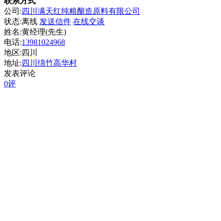
联系方式
公司:
四川满天红纯粮酿造原料有限公司
状态:
离线
发送信件
在线交谈
姓名:黄经理(先生)
电话:
13981024968
地区:四川
地址:
四川绵竹高华村
发表评论
0评