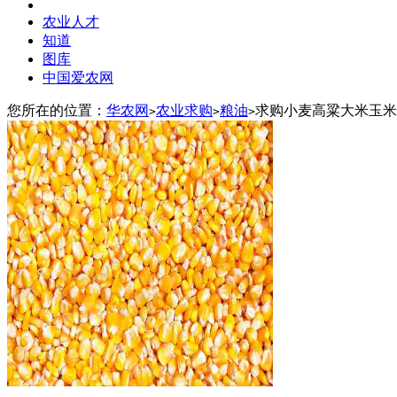
农业人才
知道
图库
中国爱农网
您所在的位置：
华农网
农业求购
粮油
求购小麦高粱大米玉米
>
>
>