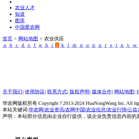
农业人才
知道
图库
中国爱农网
首页
>
网站地图
>
农业供应
a
b
c
d
e
f
g
h
i
j
k
l
m
n
o
p
q
r
s
t
u
v
w
关于我们
|
使用协议
|
联系方式
|
版权声明
|
媒体合作
|
网站地图
|
华农网版权所有 Copyright ? 2013-2024 HuaNongWang Inc. All right
本站关键词:
华农网
|
农业资讯
|
农网中国
|
农业信息
|
农业行情
|
公益
声明：本站部分信息由企业自行提供，该企业负责信息内容的