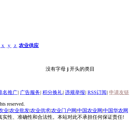
x
y
z
农业供应
没有字母
j
开头的类目
排名推广
|
广告服务
|
积分换礼
|
违规举报
|
RSS订阅
|
申请友链
s reserved.
农业
|
农业批发
|
农业供求
|
农业门户网
|
中国农业网
|
中国华农网
真实性、准确性和合法性。本站对此不承担任何保证责任!