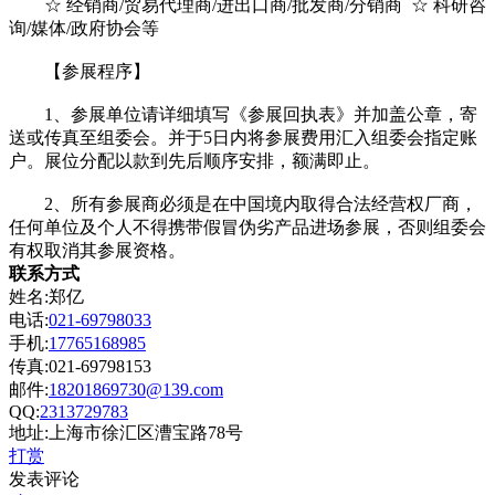
☆ 经销商/贸易代理商/进出口商/批发商/分销商 ☆ 科研咨
询/媒体/政府协会等
【参展程序】
1、参展单位请详细填写《参展回执表》并加盖公章，寄
送或传真至组委会。并于5日内将参展费用汇入组委会指定账
户。展位分配以款到先后顺序安排，额满即止。
2、所有参展商必须是在中国境内取得合法经营权厂商，
任何单位及个人不得携带假冒伪劣产品进场参展，否则组委会
有权取消其参展资格。
联系方式
姓名:郑亿
电话:
021-69798033
手机:
17765168985
传真:021-69798153
邮件:
18201869730@139.com
QQ:
2313729783
地址:上海市徐汇区漕宝路78号
打赏
发表评论