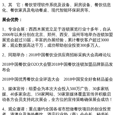
3、其
它：餐饮管理软件系统及设备、厨房设备、餐饮信息
化、餐饮家具及电动餐桌、现代智能环保厨房等。
展会优势：
1、专业会展：西西木展览立足于连锁展览行业十多年，自从
2006年以来分别在北京、郑州、西安、温州等地举办连锁加盟
展览会超过33届，丰富的办展经验，累计餐饮客户超过3000
家，观众数据高达千万，成功帮助创业投资300多万人。
2、同期举办：
2018中国餐饮业供应商招标采购大会高峰论坛
2018中国餐饮业
O2O大会暨2018中国餐饮连锁加盟品牌新品发
布会
2018中国优秀餐饮企业评选大会
2018中国安全好食材品鉴会
3、媒体宣传：组委会为本次大会投入
500万广告、30多家纸
媒、40多家杂志、150家网站、50家新媒体覆盖宣传并积极启
动各方会员支持此次展会，全方位的宣传策略确保展会成功！
4、观众邀请：重点邀约全国各省市想做餐饮项目的创业投资
者、港澳台及海外餐饮、酒店行业协（商）会会长、秘书长、