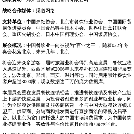
战略合作媒体：
渠道网络
支持单位：
中国烹饪协会、北京市餐饮行业协会、中国国际贸
易促进委员会、中国食品科学技术协会、世界中国烹饪联合
会、重庆火锅协会、日本中国料理协会、中国饭店协会。
展会概况：
中国餐饮业一向被视为“百业之王”，随着022年冬
奥会花落北京，未来几年，北京
将会迎来众多游客，届时旅游业将会得到高速发展，餐饮业收
入迅速提升。西西木展览
2006年以来举办过33届连锁加盟展览
会，涉及北京、郑州、西安、温州等地，同时启用累计餐饮业
客户超过3000家，观众数据达千万的庞大数据库。
本届展会重在发展餐饮连锁经营，推进餐饮连锁及餐饮产业链
上下游的快速发展，为投资者创造更多的创业与就业机会，同
时为全球餐饮供应商及服务商搭建一个与中国大型餐饮连锁加
盟店、供应商、分销商和批发商进行直接商洽的采购交易平
台。以北京为窗口依托强大的中国市场消费需求，为中国餐饮
业搭建专业性、实效性与性价比兼具的招商
+展示平台。