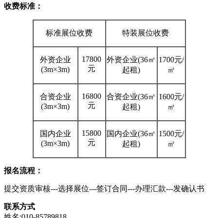
收费标准：
标准展位收费
特装展位收费
17800
外资企业
外资企业
(36
㎡
1700元
/
元
(3m×3m)
起租
)
㎡
16800
合资企业
合资企业
(36
㎡
1600元
/
元
(3m×3m)
起租
)
㎡
15800
国内企业
国内企业
(36
㎡
1500元
/
元
(3m×3m)
起租
)
㎡
报名流程：
提交资质审核
---选择展位---签订合同---办理汇款---发确认书
联系方式
姓名:010-85789818