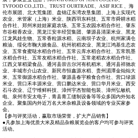
TVFOOD CO.,LTD.、TRUST OURTRADE、ASIF RICE 、海
伦市展团、北大荒集团、盘锦辽东湾农垦集团、上海上实现代
农业、米管家（上海）米业、陕西羽东科技、五常市舜耕水稻
合作社、郑州米娃娃家庭农场、五常玉农园水稻合作社、肇东
市谷根香农业、黑龙江安丰经贸集团、肇源县清渠米业、黑龙
江龙凤娃生物、五常香粒源水稻、云南坝子农业、杭州家满仓
粮油、绥化市鞠大娘食品、杭州初稻农业、黑龙江鸿基生态农
业、五常食蜜哒水稻合作社、五常云库水稻合作社、五常凯墨
水稻合作社、五常友稻水稻合作社、五常老稻农水稻合作社、
江西义箪稻梁食品、通河县崇古尔河有机稻米、通河县祥驰农
业、丰城市介山农业、新民市恒鑫源水稻、贵州湄潭金灿灿大
米、五常御源水稻合作社、肇源县春宇粮食合作社、营口绿源
米业、营口禾丰源米业、营口鹏达米业、营口华月米业、西安
石斗农业、辽宁维鲜科技、漳州宇杰智能包装、漳州弘敏机
电、泉州市安太电子，青县青工缝制设备等等众多国内外知名
企业。聚集国内外近万名大米杂粮及设备领域的专业买家参
会。
【参与评奖活动，赢取市场荣誉，扩大产品销售】
●凡参加上海优质大米及精品杂粮展览会的客户均可参与评奖
活动。