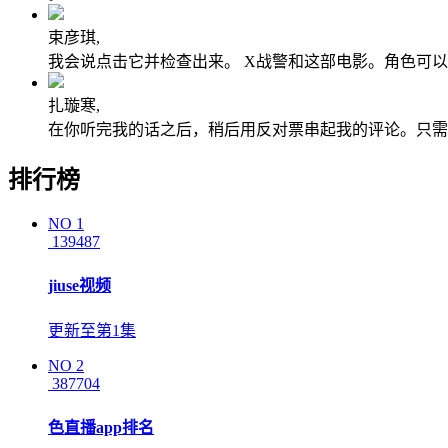
束彦琪,
我会说点击它并检查出来。 X战警和这部电影。角色可
扎璇寒,
在你听完我的话之后，稍后用反对票串起我的评论。只需
排行榜
NO
1
139487
jiuse视频
更新至第1集
NO
2
387704
色直播app排名