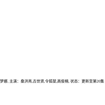
梦娜,
主演：
桑洪亮,古世贤,令狐堃,高俊楠,
状态：更新至第20集