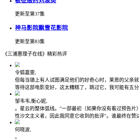
被征服的刘淑英
更新至第37集
神马影院飘雪花影院
更新至第83集
《三浦惠理子在线》精彩热评
令狐嘉雯,
但每当镇上有人试图满足他们的好奇心时，莱恩的父亲就
等待这部电影变好，这太糟糕了，跳过它，我可能有五分
邹韦韦,衡心妮,
。星云的整体弧线。"一部最初（如果你没有看过预告片
性沙文主义者，因此我同意它收到的批评"。谁最终在赞
何晓波,
。