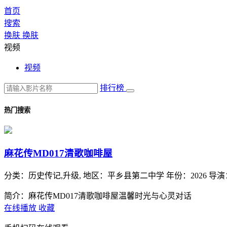
首页
搜索
换肤
换肤
视频
视频
排行榜
热门搜索
麻花传MD017清歌咖啡屋
分类：
历史传记,升级,
地区：
平乡县第二中学
年份：
2026
导演
简介：麻花传MD017清歌咖啡屋温馨时光与心灵对话
在线播放
收藏