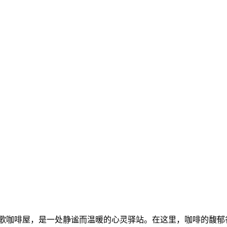
17清歌咖啡屋，是一处静谧而温暖的心灵驿站。在这里，咖啡的馥