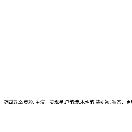
：
舒四五,么灵彩,
主演：
窦现星,户韵璇,木玥韵,莘妍颖,
状态：更