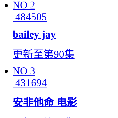
NO
2
484505
bailey jay
更新至第90集
NO
3
431694
安非他命 电影