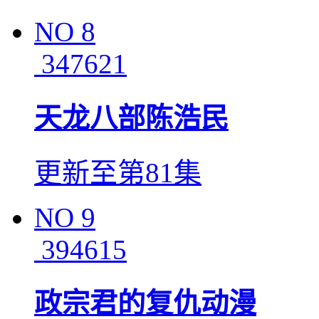
NO
8
347621
天龙八部陈浩民
更新至第81集
NO
9
394615
政宗君的复仇动漫