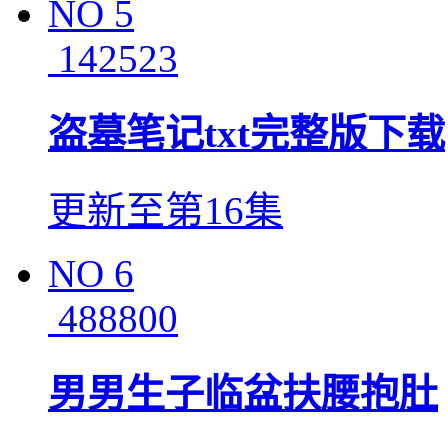
NO
5
142523
盗墓笔记txt完整版下载
更新至第16集
NO
6
488800
男男生子临盆扶腰抱肚