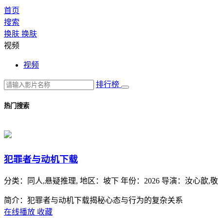
首页
搜索
换肤
换肤
视频
视频
排行榜
热门搜索
犯罪者与动机下载
分类：
同人,悬疑推理,
地区：
坡下
年份：
2026
导演：
汝心歆,敬
简介：犯罪者与动机下载揭秘心态与行为的复杂关系
在线播放
收藏