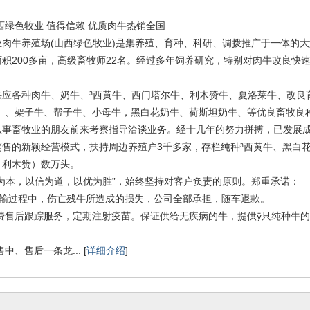
西绿色牧业 值得信赖 优质肉牛热销全国
业肉牛养殖场(山西绿色牧业)是集养殖、育种、科研、调拨推广于一体的
积200多亩，高级畜牧师22名。经过多年饲养研究，特别对肉牛改良快
供应各种肉牛、奶牛、³西黄牛、西门塔尔牛、利木赞牛、夏洛莱牛、改良
售）、架子牛、帮子牛、小母牛，黑白花奶牛、荷斯坦奶牛、等优良畜牧良
从事畜牧业的朋友前来考察指导洽谈业务。经十几年的努力拼搏，已发展
销售的新颖经营模式，扶持周边养殖户3千多家，存栏纯种³西黄牛、黑白
、利木赞）数万头。
为本，以信为道，以优为胜”，始终坚持对客户负责的原则。郑重承诺：
运输过程中，伤亡残牛所造成的损失，公司全部承担，随车退款。
免费售后跟踪服务，定期注射疫苗。保证供给无疾病的牛，提供ÿ只纯种牛
中、售后一条龙... [
详细介绍
]