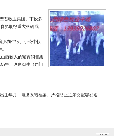
大型畜牧业集团。下设多
速育肥取得重大科研成
育肥肉牛犊、小公牛犊
种。
成山西较大的繁育销售集
花奶牛、改良肉牛（西门
的出生年月，电脑系谱档案。严格防止近亲交配容易退