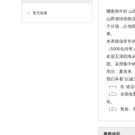
哪家肉牛好 山
暂无链接
山西省绿色牧
个分场，占地面
果。
本养殖场常年
（5000头待
欢迎五湖四海
团。采用集中
塔尔、夏洛来
我们本着“以诚
（一） 在·途
（二） 全国
化。
（三） 售前、售
最新供应