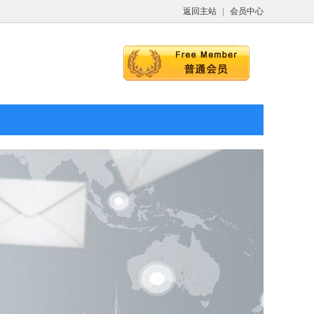
返回主站
|
会员中心