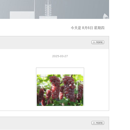
今天是 8月6日 星期四
供应着色香、玫瑰露、夏黑葡萄苗
2025-03-27
供应着色香、玫瑰露、夏黑葡萄苗
2025-03-27