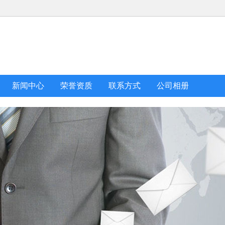
新闻中心
荣誉资质
联系方式
公司相册