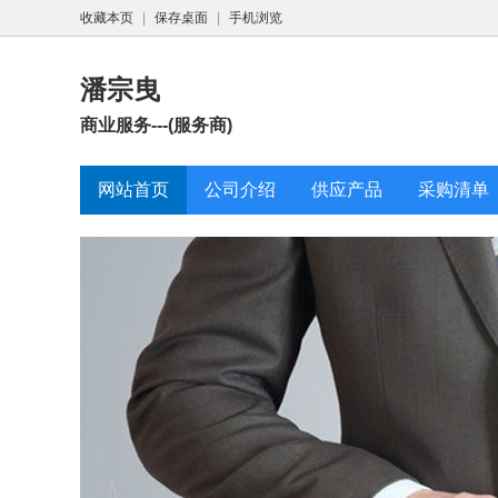
收藏本页
|
保存桌面
|
手机浏览
潘宗曳
商业服务---(服务商)
网站首页
公司介绍
供应产品
采购清单