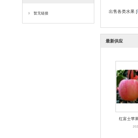
出售各类水果 [
暂无链接
最新供应
红富士苹
202