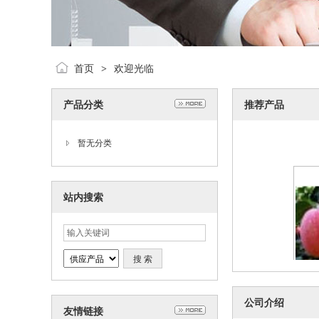
首页
欢迎光临
>
产品分类
推荐产品
红
暂无分类
站内搜索
红
公司介绍
友情链接