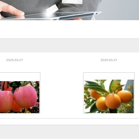
富士苹果市场批发行情
供应金桔
2025-03-27
2025-03-27
富士苹果市场批发行情
供应金桔
2025-03-27
2025-03-27