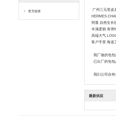
广州三元里皮具
暂无链接
HERMES.C
明显.自然生长
丰满柔韧.有弹
高端大气.LOG
客户手里.每道
我厂做的包包款
已出厂的包包品
我们公司自有生
最新供应