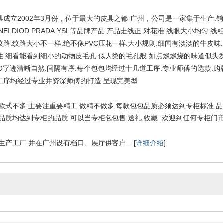
成立2002年3月份，位于最大的皮具之都-广州，公司是一家集于生产.销售.售
HANEI.DIOD.PRADA.YSL等品牌产品.产品走线正.对花准.线眼大小
纹路.纹路大小不一样.绝不像PVC压花一样.大小规则.细闻有淡淡的牛皮味
性.细看能看到细小的动物皮毛孔.似人类的毛孔般.如点燃燃烧的味道似头发
O字迹清晰自然.间隔有序.每个包包均经过十几道工序.专业师傅的选款.购版.
工序均经过专业并资深师傅的打造.呈现完美型.
式不多.主要注重要精工.做精不做多.每款包包品质必须达到专柜标准.品
质均达到专柜的品质.可以当专柜包包售.送礼.收藏. 欢迎到任何专柜门市
产工厂.并在广州设有档口、展厅供客户... [
详细介绍
]