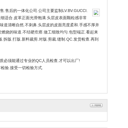
后的一体化公司.公司主要监制LV.BV.GUCCI.
均匀.线粗细适合.皮革正面光滑饱满.头层皮表面颗粒感非常
.味道清晰自然.不刺鼻.头层皮的皮面亮度柔和.手感不厚并
燃烧的味道.不结硬疙瘩.做工细致均匀.包型端正.看起来
拆版.打版.新料裁剪.对版.剪裁.缝制.QC.发货检查.再到
质必须能通过专业的QC人员检查.才可以出厂!
检验.接受一切检验方式.