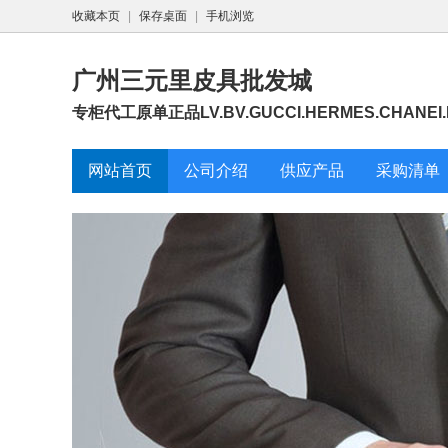
收藏本页
|
保存桌面
|
手机浏览
广州三元里皮具批发城
专柜代工原单正品LV.BV.GUCCI.HERMES.CHANEI.D
网站首页
公司介绍
供应产品
采购清单