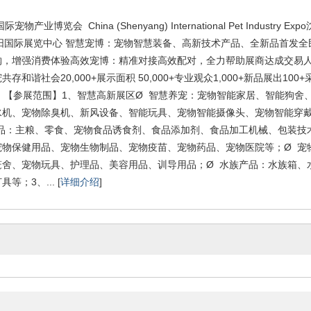
产业博览会 China (Shenyang) International Pet Industry Ex
 沈阳国际展览中心 智慧宠博：宠物智慧装备、高新技术产品、全新品首发
购，增强消费体验高效宠博：精准对接高效配对，全力帮助展商达成交易
存和谐社会20,000+展示面积 50,000+专业观众1,000+新品展出100+采
 【参展范围】1、智慧高新展区Ø 智慧养宠：宠物智能家居、智能狗舍
水机、宠物除臭机、新风设备、智能玩具、宠物智能摄像头、宠物智能穿戴
食品：主粮、零食、宠物食品诱食剂、食品添加剂、食品加工机械、包装技
宠物保健用品、宠物生物制品、宠物疫苗、宠物药品、宠物医院等；Ø 宠
笼舍、宠物玩具、护理品、美容用品、训导用品；Ø 水族产品：水族箱、
等；3、... [
详细介绍
]